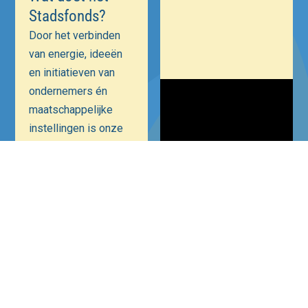
Stadsfonds?
Door het verbinden
van energie, ideeën
en initiatieven van
ondernemers én
maatschappelijke
instellingen is onze
ambitie een positieve
bijdrage te leveren
aan Hilversum als
Mediastad. Een
veiliger, bruisender
en ondernemender
Hilversum.