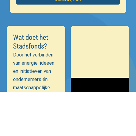
Wat doet het
Stadsfonds?
Door het verbinden
van energie, ideeën
en initiatieven van
ondernemers én
maatschappelijke
instellingen is onze
ambitie een
positieve bijdrage te
leveren aan
Hilversum als