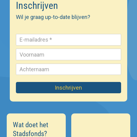
Inschrijven
Wil je graag up-to-date blijven?
Inschrijven
Wat doet het
Stadsfonds?