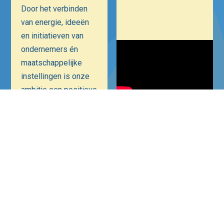
Door het verbinden
van energie, ideeën
en initiatieven van
ondernemers én
maatschappelijke
instellingen is onze
ambitie een positieve
bijdrage te leveren
aan Hilversum als
Mediastad. Een
veiliger, bruisender
en ondernemender
Hilversum.