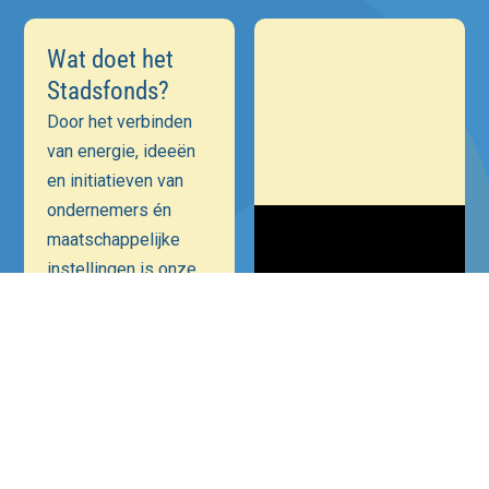
Wat doet het
Stadsfonds?
Door het verbinden
van energie, ideeën
en initiatieven van
ondernemers én
maatschappelijke
instellingen is onze
ambitie een
positieve bijdrage te
leveren aan
Hilversum als
Mediastad. Een
veiliger, bruisender
en ondernemender