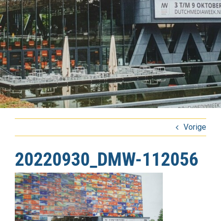
Vorige
20220930_DMW-112056