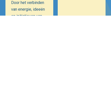
Door het verbinden
van energie, ideeën
en initiatieven van
ondernemers én
maatschappelijke
instellingen is onze
ambitie een
positieve bijdrage te
leveren aan
Hilversum als
Mediastad. Een
veiliger, bruisender
en ondernemender
Hilversum.