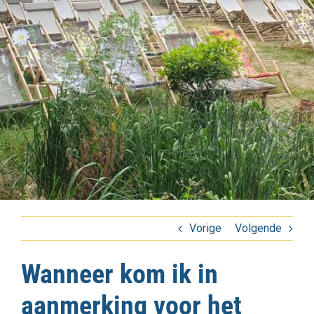
Vorige
Volgende
Wanneer kom ik in
aanmerking voor het