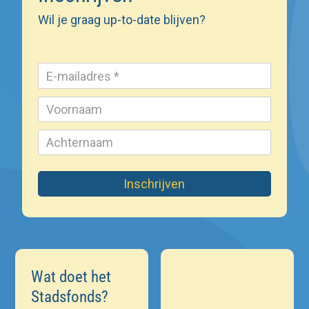
Wil je graag up-to-date blijven?
Inschrijven
Wat doet het
Stadsfonds?