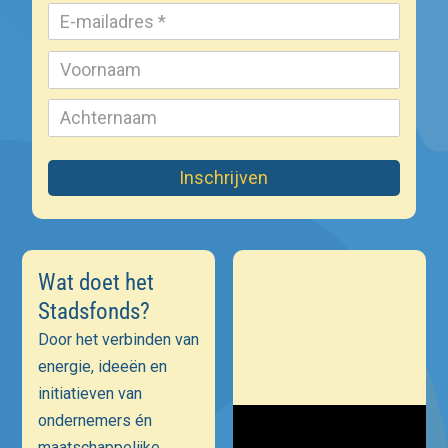
Inschrijven
Wat doet het
Stadsfonds?
Door het verbinden van
energie, ideeën en
initiatieven van
ondernemers én
maatschappelijke