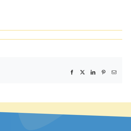
Facebook
X
LinkedIn
Pinterest
E-
mail