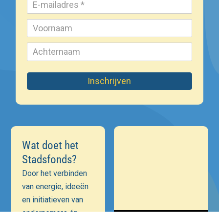
Inschrijven
Wat doet het
Stadsfonds?
Door het verbinden
van energie, ideeën
en initiatieven van
ondernemers én