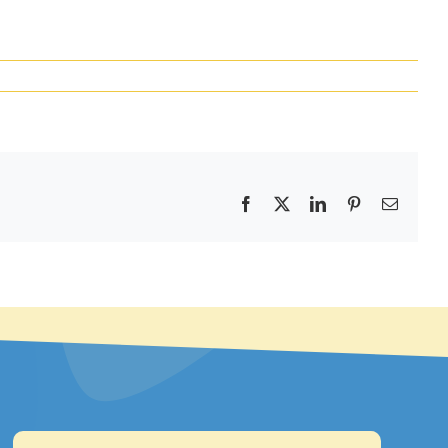
Facebook
X
LinkedIn
Pinterest
E-
mail