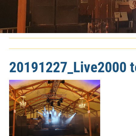
20191227_Live2000 t