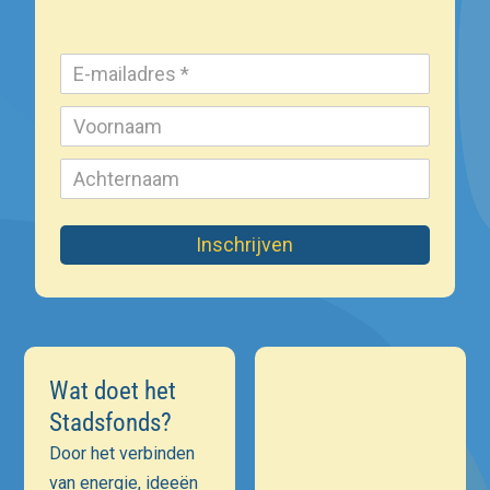
Inschrijven
Wat doet het
Stadsfonds?
Door het verbinden
van energie, ideeën