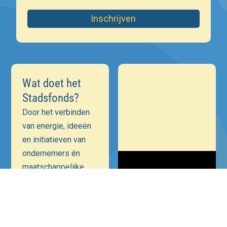
Inschrijven
Wat doet het
Stadsfonds?
Door het verbinden
van energie, ideeën
en initiatieven van
ondernemers én
maatschappelijke
instellingen is onze
ambitie een
positieve bijdrage te
leveren aan