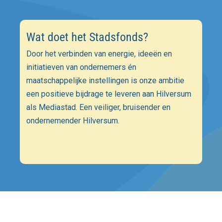
Wat doet het Stadsfonds?
Door het verbinden van energie, ideeën en
initiatieven van ondernemers én
maatschappelijke instellingen is onze ambitie
een positieve bijdrage te leveren aan Hilversum
als Mediastad. Een veiliger, bruisender en
ondernemender Hilversum.
 Stadsfonds Hilversum 2026 Alle rechten voorbehouden