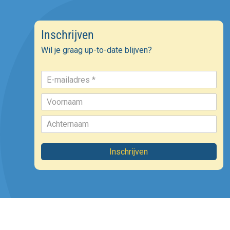
Inschrijven
Wil je graag up-to-date blijven?
Inschrijven
©