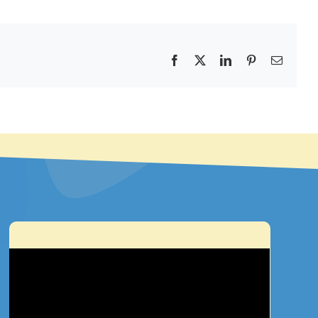
Facebook
X
LinkedIn
Pinterest
E-
mail