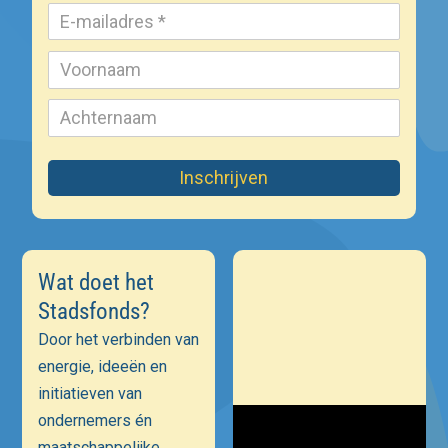
Inschrijven
Wat doet het
Stadsfonds?
Door het verbinden van
energie, ideeën en
initiatieven van
ondernemers én
maatschappelijke