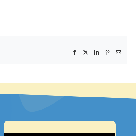
Facebook
X
LinkedIn
Pinterest
E-
mail