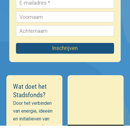
Inschrijven
Wat doet het
Stadsfonds?
Door het verbinden
van energie, ideeën
en initiatieven van
ondernemers én