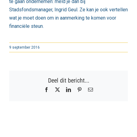
te gaan ondernemen:
meld je dan bij
Stadsfondsmanager, Ingrid Geul
. Ze kan je ook vertellen
wat je moet doen om in aanmerking te komen voor
financiële steun.
9 september 2016
Deel dit bericht...
Facebook
X
LinkedIn
Pinterest
E-
mail
Gerelateerde berichten