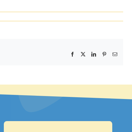
Facebook
X
LinkedIn
Pinterest
E-
mail