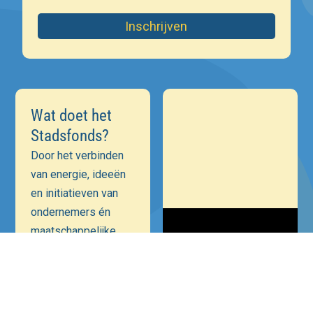
Inschrijven
Wat doet het
Stadsfonds?
Door het verbinden
van energie, ideeën
en initiatieven van
ondernemers én
maatschappelijke
instellingen is onze
ambitie een
positieve bijdrage te
leveren aan