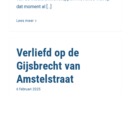
dat moment al [...]
Lees meer
Verliefd op de
Gijsbrecht van
Amstelstraat
6 februari 2025
Kun je verliefd zijn op een winkelstraat? Wie
luistert naar de lofzang van de ondernemers
Gerard Wouterson en Joost Verhaaren kent het
antwoord. Dat luidt: ja, dat kan! Beiden [...]