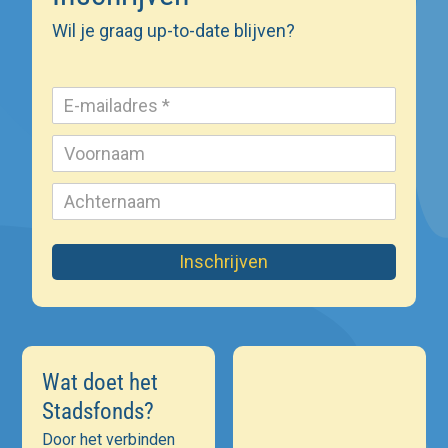
Wil je graag up-to-date blijven?
Inschrijven
Wat doet het
Stadsfonds?
Door het verbinden