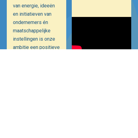
van energie, ideeën
en initiatieven van
ondernemers én
maatschappelijke
instellingen is onze
ambitie een positieve
bijdrage te leveren
aan Hilversum als
Mediastad. Een
veiliger, bruisender
en ondernemender
Hilversum.