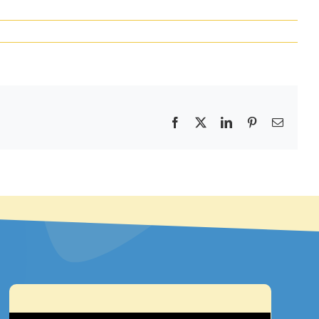
Facebook
X
LinkedIn
Pinterest
E-
mail