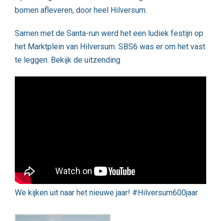
bomen afleveren, door heel Hilversum.
Samen met de Santa-run werd het een ludiek festijn op
het Marktplein van Hilversum. SBS6 was er om het vast
te leggen. Bekijk de uitzending
We kijken uit naar het nieuwe jaar! #Hilversum600jaar