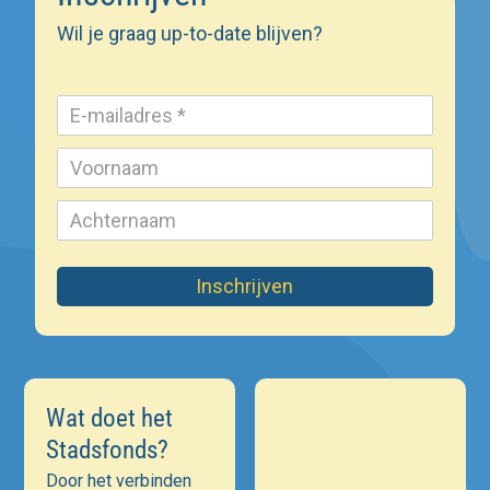
Wil je graag up-to-date blijven?
Inschrijven
Wat doet het
Stadsfonds?
Door het verbinden