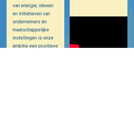
van energie, ideeën
en initiatieven van
ondernemers én
maatschappelijke
instellingen is onze
ambitie een positieve
bijdrage te leveren
aan Hilversum als
Mediastad. Een
veiliger, bruisender
en ondernemender
Hilversum.