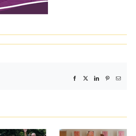
Facebook
X
LinkedIn
Pinterest
E-
mail