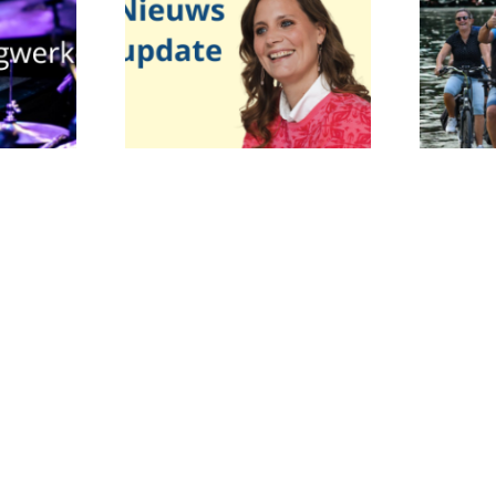
Wat doet het Stadsfonds?
Door het verbinden van energie, ideeën en
initiatieven van ondernemers én
maatschappelijke instellingen is onze