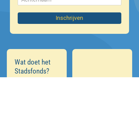
Inschrijven
Wat doet het
Stadsfonds?
Door het verbinden
van energie, ideeën
en initiatieven van
ondernemers én
maatschappelijke
instellingen is onze
ambitie een
positieve bijdrage