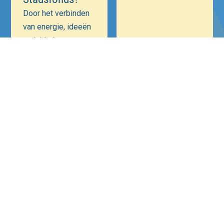
Door het verbinden
van energie, ideeën
en initiatieven van
ondernemers én
maatschappelijke
instellingen is onze
ambitie een
positieve bijdrage te
leveren aan
Hilversum als
Mediastad. Een
veiliger, bruisender
en ondernemender
Hilversum.