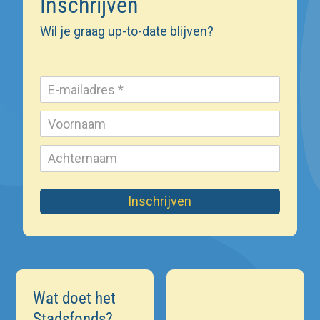
Inschrijven
Wil je graag up-to-date blijven?
Inschrijven
Wat doet het
Stadsfonds?