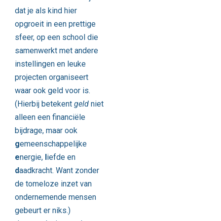
dat je als kind hier
opgroeit in een prettige
sfeer, op een school die
samenwerkt met andere
instellingen en leuke
projecten organiseert
waar ook geld voor is.
(Hierbij betekent
geld
niet
alleen een financiële
bijdrage, maar ook
g
emeenschappelijke
e
nergie,
l
iefde en
d
aadkracht. Want zonder
de tomeloze inzet van
ondernemende mensen
gebeurt er niks.)