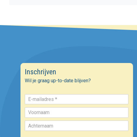
Inschrijven
Wil je graag up-to-date blijven?