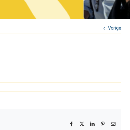
Vorige
Facebook
X
LinkedIn
Pinterest
E-
mail