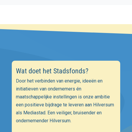
Wat doet het Stadsfonds?
Door het verbinden van energie, ideeën en
initiatieven van ondernemers én
maatschappelijke instellingen is onze ambitie
een positieve bijdrage te leveren aan Hilversum
als Mediastad. Een veiliger, bruisender en
ondernemender Hilversum.