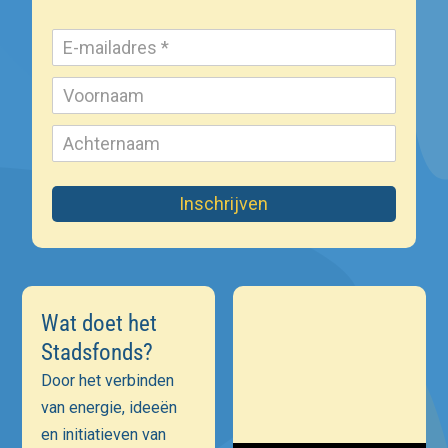
Inschrijven
Wat doet het
Stadsfonds?
Door het verbinden
van energie, ideeën
en initiatieven van