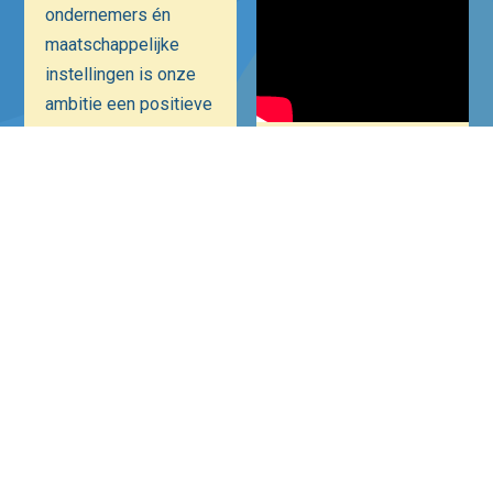
ondernemers én
maatschappelijke
instellingen is onze
ambitie een positieve
bijdrage te leveren
aan Hilversum als
Mediastad. Een
veiliger, bruisender en
ondernemender
Hilversum.
© Stadsfonds Hilversum
2026 Alle rechten