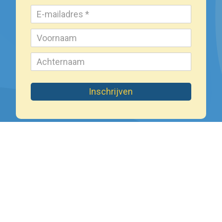
Inschrijven
Wat doet het
Stadsfonds?
Door het verbinden
van energie,