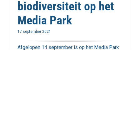
biodiversiteit op het
Media Park
17 september 2021
Afgelopen 14 september is op het Media Park
het Biodiversiteitspad, die voert op en rond het
Media Park, feestelijk geopend. De wens tot
herstel en vergroting van de biodiversiteit op [...]
Lees meer
Blue Zone Okinawa
komt in Hilversum