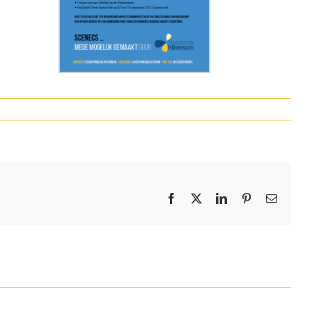
Facebook
X
LinkedIn
Pinterest
E-
mail