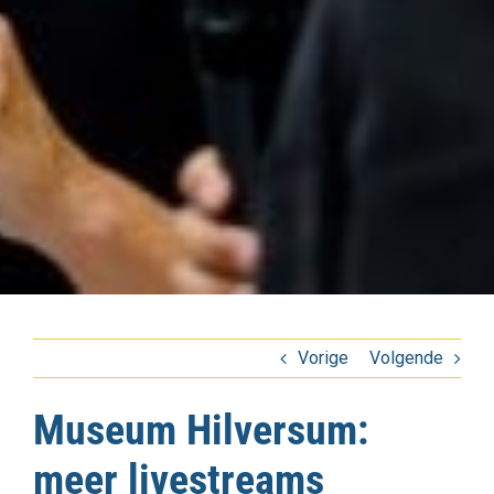
Vorige
Volgende
Museum Hilversum:
meer livestreams