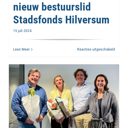
nieuw bestuurslid
Stadsfonds Hilversum
15 juli 2024
voor
Lees Meer
Reacties uitgeschakeld
Arienne
de
Boer
–
nieuw
bestuurs
Stadsfo
Hilvers