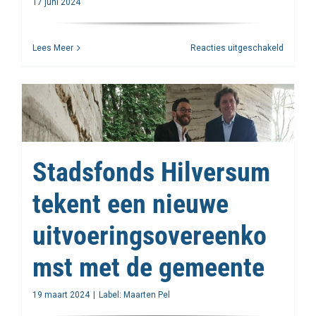
17 juni 2024
voor
Lees Meer
Reacties uitgeschakeld
Onderne
een
groot
goed!
Stadsfonds Hilversum
tekent een nieuwe
uitvoeringsovereenko
mst met de gemeente
19 maart 2024
|
Label:
Maarten Pel