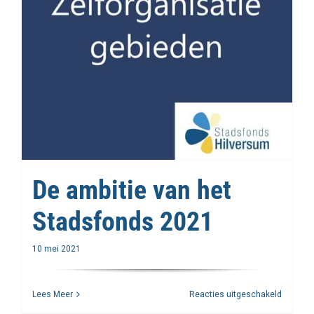
panel
in
Hilvers
De ambitie van het
Stadsfonds 2021
10 mei 2021
voor
Lees Meer
Reacties uitgeschakeld
De