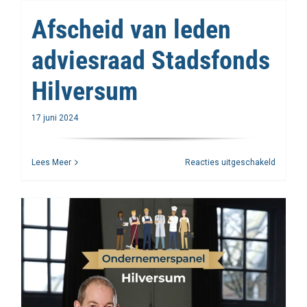
Afscheid van leden
adviesraad Stadsfonds
Hilversum
17 juni 2024
voor
Lees Meer
Reacties uitgeschakeld
Afschei
van
leden
adviesr
Stadsfo
Hilvers