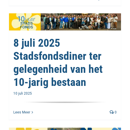
Wietske
start
als
kwartie
voor
Stadsfo
8 juli 2025
Hilvers
regio
Wijdeme
Stadsfondsdiner ter
gelegenheid van het
10-jarig bestaan
10 juli 2025
Lees Meer
0