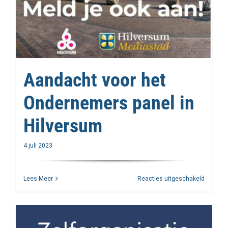
Aandacht voor het
Ondernemers panel in
Hilversum
4 juli 2023
voor
Lees Meer
Reacties uitgeschakeld
Aandac
voor
het
Ondern